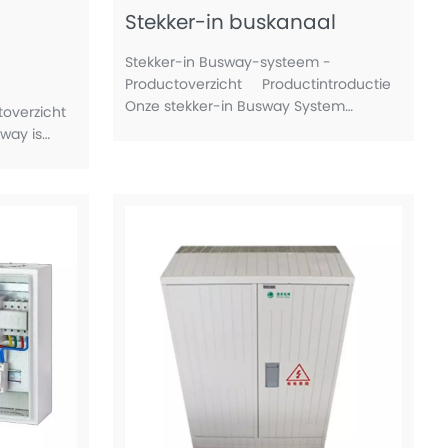
Stekker-in buskanaal
Stekker-in Busway-systeem -
Productoverzicht Productintroductie
Onze stekker-in Busway System
overzicht
vertegenwoordigt de volgende
way is
generatie stroomdistributietechnologie
en biedt ongeëvenaarde flexibiliteit,
ie een
veiligheid,
superieure