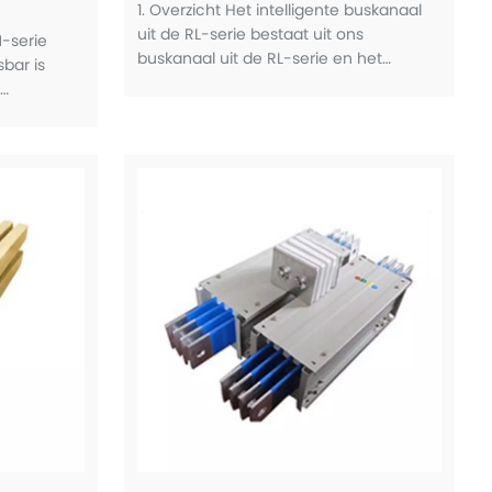
1. Overzicht Het intelligente buskanaal
uit de RL-serie bestaat uit ons
-serie
buskanaal uit de RL-serie en het
bar is
intelligente online monitoringsysteem
van het RIMD-distributienetwerk. Het
or onze
kan de operationele co. bewaken en
nenlandse
controleren
s van