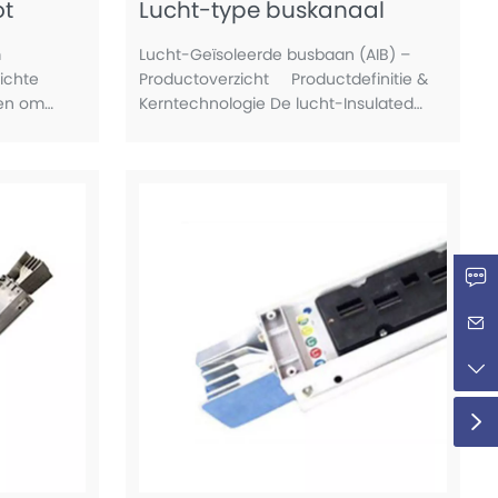
ot
Lucht-type buskanaal
em
Lucht-Geïsoleerde busbaan (AIB) –
ichte
Productoverzicht Productdefinitie &
en om
Kerntechnologie De lucht-Insulated
g te
Busway is een stroomdistributiesysteem
evingen
dat lucht gebruikt als het primaire
 constant
isolatiemedium ertussen