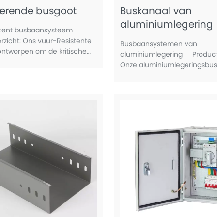
erende busgoot
Buskanaal van
aluminiumlegering
stent busbaansysteem
rzicht: Ons vuur-Resistente
Busbaansystemen van
ontworpen om de kritische
aluminiumlegering Product
griteit te behouden tijdens
Onze aluminiumlegeringsbus
ituaties en zorgt voor een
ontworpen voor moderne
ken stroomdistributie
stroomdistributiesystemen d
lichtgewicht constructie en 
geleidbaarheid vereisen