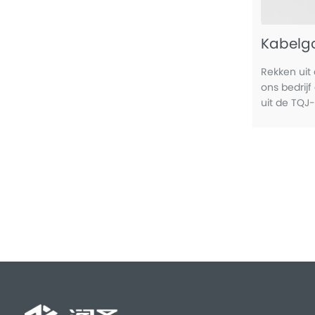
Kabelg
Rekken uit
ons bedrij
uit de TQJ-
aluminiuml
LQJ-serie,
BQJ-glasve
specificati