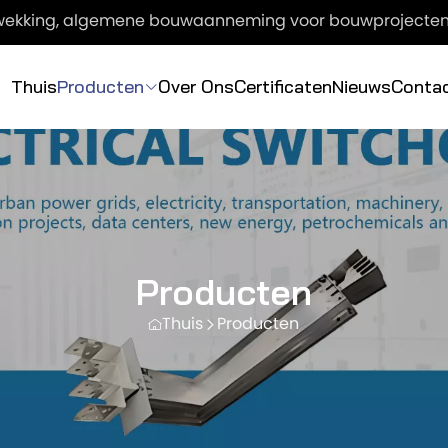
opwekking, algemene bouwaanneming voor bouwprojecte
Thuis
Producten
Over Ons
Certificaten
Nieuws
Conta
Producten
Thuis
Producten