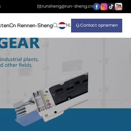
n
runsheng@run-sheng.cn
NL
Contact opnemen
cten
Cn Rennen-Sheng