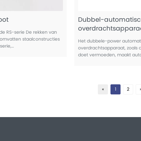
oot
Dubbel-automatis
overdrachtsappara
 de RS-serie De rekken van
f omvatten staalconstructies
Het dubbele-power automat
serie,
overdrachtsapparaat, zoals
egeringsconstructies uit de
doet vermoeden, maakt aut
 FQJ-vuurvaste materialen en
verbinding met de back-up
zelseries met verschillende
via de dual-stroomschakela
es voor kabelrac
de hoofdvoeding plotseling ui
«
1
2