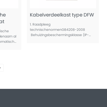
che
Kabelverdeelkast type DFW
at
1. Raadpleeg
technischenormenGB4208-2008
ische
Behuizingsbeschermingsklasse (IP-
 denaam al
code)GB7251.5-2008 Laag-
omatisch
spanningsschakel- en
stroombron
besturingsapparatuur - Deel 5: Speciale
ar wanneer
eisen voor energiedistributieapparatuur
tvalt, en
»