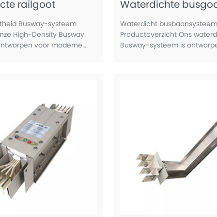
te railgoot
Waterdichte busgo
htheid Busway-systeem
Waterdicht busbaansyste
nze High-Density Busway
Productoverzicht Ons waterd
ontworpen voor moderne
Busway-systeem is ontworp
ributienetwerken die
betrouwbare stroomverdelin
paciteit, veiligheid en
leveren in veeleisende omg
iciëntie vereisen. Ontworpen
waar vocht, stof en corrosie
c
zijn