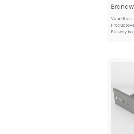
Brandw
Vuur-Resi
Productove
Busway is 
circuitinte
brandnoods
ononderbro