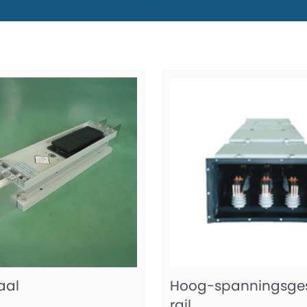
aal
Hoog-spanningsges
rail