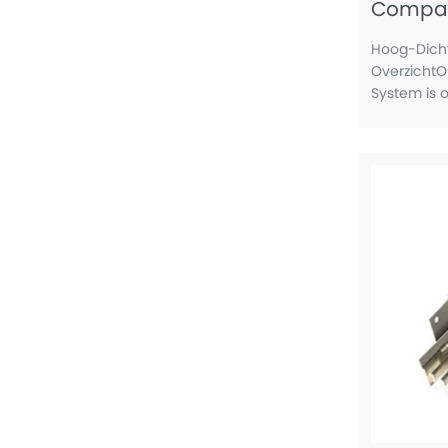
Compac
Hoog-Dic
OverzichtO
System is 
stroomdist
maximale ca
ruimte-eff
voor data 