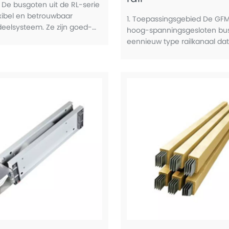
t De busgoten uit de RL-serie
exibel en betrouwbaar
1. Toepassingsgebied De GFM
eelsysteem. Ze zijn goed-
hoog-spanningsgesloten bus
 hebben uitstekende
eennieuw type railkanaal dat
 zijn stabiel en betrouwbaar
gezamenlijk is ontwikkeld do
 een hoge
fabriek en verschillende bin
verdeling
onderzoeksinstellingen. Het i
toepassing op macht