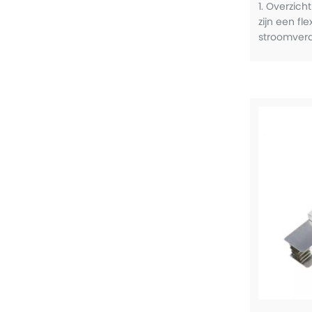
1. Overzich
zijn een fl
stroomverd
ontworpen,
prestaties,
en bieden
vermogens