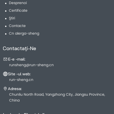
Desprenoi
Certificate
Ştiri
Contacte
Cn alerga-sheng
Contactaţi-Ne
E-e -mail:
runsheng@run-sheng.cn
Site -ul web:
run-sheng.cn
Adresa:
Chunliu North Road, Yangzhong City, Jiangsu Province,
China