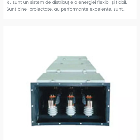
RL sunt un sistem de distribuție a energiei flexibil și fiabil.
Sunt bine-proiectate, au performanțe excelente, sunt
stabile și fiabile și oferă o distribuție mare a puterii