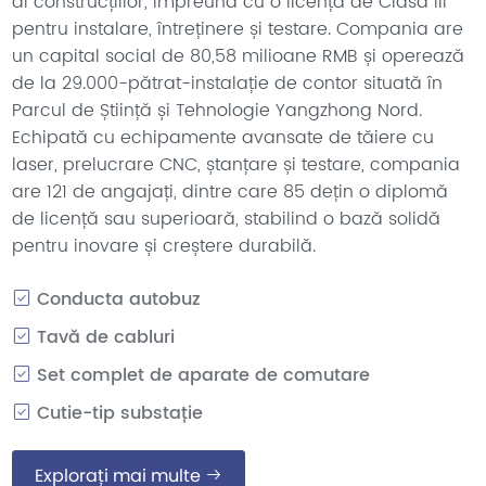
al construcțiilor, împreună cu o licență de Clasa III
pentru instalare, întreținere și testare. Compania are
un capital social de 80,58 milioane RMB și operează
de la 29.000-pătrat-instalație de contor situată în
Parcul de Știință și Tehnologie Yangzhong Nord.
Echipată cu echipamente avansate de tăiere cu
laser, prelucrare CNC, ștanțare și testare, compania
are 121 de angajați, dintre care 85 dețin o diplomă
de licență sau superioară, stabilind o bază solidă
pentru inovare și creștere durabilă.
Conducta autobuz
Tavă de cabluri
Set complet de aparate de comutare
Cutie-tip substație
Explorați mai multe