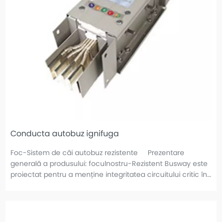
Conducta autobuz ignifuga
Foc-Sistem de căi autobuz rezistente Prezentare
generală a produsului: foculnostru-Rezistent Busway este
proiectat pentru a menține integritatea circuitului critic în
timpul urgențelor de incendiu, oferind
distribuțieneîntreruptă a energiei pentru