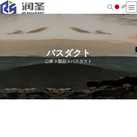
JP
バスダクト
家
製品
バスダクト