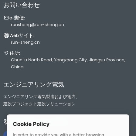
お問い合わせ
e-郵便:
runsheng@run-sheng.cn
Webサイト:
run-sheng.cn
住所:
Chunliu North Road, Yangzhong City, Jiangsu Province,
China
エンジニアリング電気
エンジニアリング電気製造および電力、
建設プロジェクト建設ソリューション
私たちに従ってください
Cookie Policy
In order to provide you with a better browsing