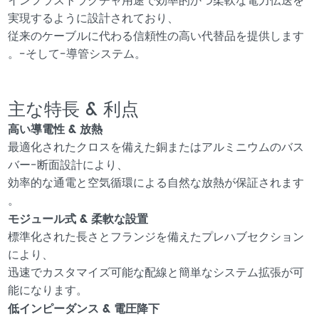
インフラストラクチャ用途で効率的かつ柔軟な電力伝送を
実現するように設計されており、
従来のケーブルに代わる信頼性の高い代替品を提供します
。-そして-導管システム。
主な特長 & 利点
高い導電性 & 放熱
最適化されたクロスを備えた銅またはアルミニウムのバス
バー-断面設計により、
効率的な通電と空気循環による自然な放熱が保証されます
。
モジュール式 & 柔軟な設置
標準化された長さとフランジを備えたプレハブセクション
により、
迅速でカスタマイズ可能な配線と簡単なシステム拡張が可
能になります。
低インピーダンス & 電圧降下