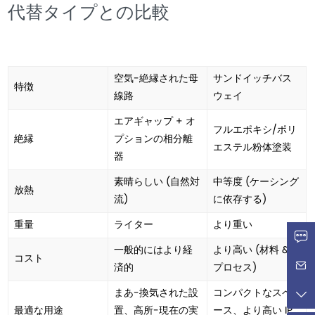
代替タイプとの比較
空気-絶縁された母
サンドイッチバス
特徴
線路
ウェイ
エアギャップ + オ
フルエポキシ/ポリ
絶縁
プションの相分離
エステル粉体塗装
器
素晴らしい (自然対
中等度 (ケーシング
放熱
流)
に依存する)
重量
ライター
より重い
一般的にはより経
より高い (材料 &
コスト
済的
プロセス)
まあ-換気された設
コンパクトなスペ
最適な用途
置、高所-現在の実
ース、より高い IP