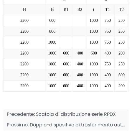
H
B
B1
B2
t
T1
T2
2200
600
1000
750
250
2200
800
1000
750
250
2200
1000
1000
750
250
2200
1000
600
400
600
400
200
2200
1000
600
400
1000
750
250
2200
1000
600
400
1000
400
600
2200
1000
600
400
1000
400
200
Precedente:
Scatola di distribuzione serie RPDX
Prossimo:
Doppio-dispositivo di trasferimento automatico di potenza