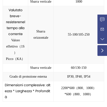
Sbarra verticale
1000
Valutato
breve-
resisterenel
tempo alla
Sbarra
corrente
55-100/105-250
orizzontale
Valore
effettivo（
1S
）
Picco（KA）
Sbarra verticale
60/130-150
Grado di protezione esterna
IP30, IP40, IP54
Dimensioni complessive: alt
2200*600（800、1000）
ezza * Larghezza * Profondit
*600（800、1000）
à