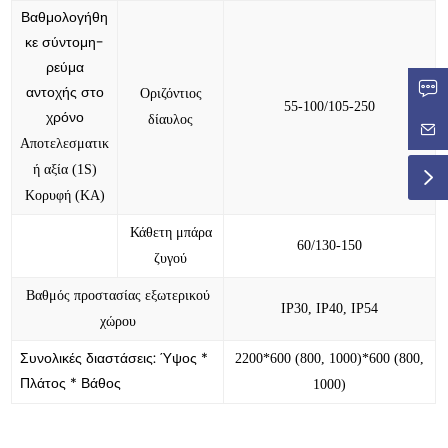
Βαθμολογήθη
κε σύντομη-
ρεύμα
αντοχής στο
Οριζόντιος
55-100/105-250
χρόνο
δίαυλος
Αποτελεσματικ
ή αξία (
1S)
Κορυφή (ΚΑ)
Κάθετη μπάρα
60/130-150
ζυγού
Βαθμός προστασίας εξωτερικού
IP30, IP40, IP54
χώρου
Συνολικές διαστάσεις: Ύψος *
2200*600 (800, 1000)*600 (800,
Πλάτος * Βάθος
1000)