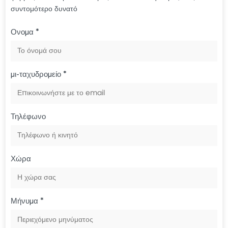
συντομότερο δυνατό
Ονομα *
μι-ταχυδρομείο *
Τηλέφωνο
Χώρα
Μήνυμα *