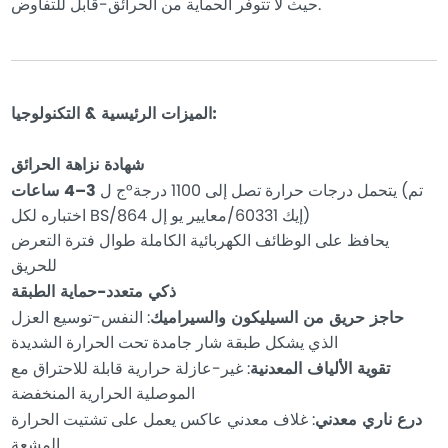
حيث لا تتوفر الحماية من الحرائق-قابل للتفاوض.
الميزات الرئيسية & التكنولوجيا:
شهادة نزاهة الحرائق
(تم
يتحمل درجات حرارة تصل إلى 1100 درجة°ج ل
3–4 ساعات
اختباره لكل BS/إيك 60331/معايير يو إل 864)
يحافظ على الوظائف الكهربائية الكاملة طوال فترة التعرض
للحريق
ذكي متعدد-حماية الطبقة
حاجز حريق من السيليكون والسيراميك
: النفس-توسيع العزل
الذي يشكل طبقة شار جامدة تحت الحرارة الشديدة
تقوية الألياف المعدنية
: غير-عازلة حرارية قابلة للاحتراق مع
الموصلية الحرارية المنخفضة
درع ناري معدني
: غلاف معدني عاكس يعمل على تشتيت الحرارة
المشعة