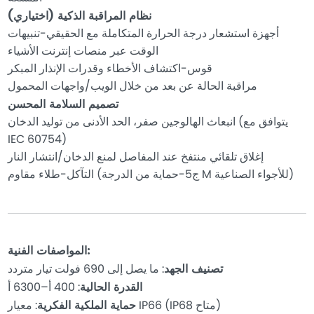
نظام المراقبة الذكية (اختياري)
أجهزة استشعار درجة الحرارة المتكاملة مع الحقيقي-تنبيهات
الوقت عبر منصات إنترنت الأشياء
قوس-اكتشاف الأخطاء وقدرات الإنذار المبكر
مراقبة الحالة عن بعد من خلال الويب/واجهات المحمول
تصميم السلامة المحسن
انبعاث الهالوجين صفر، الحد الأدنى من توليد الدخان (يتوافق مع
IEC 60754)
إغلاق تلقائي منتفخ عند المفاصل لمنع الدخان/انتشار النار
التآكل-طلاء مقاوم (ج5-حماية من الدرجة M للأجواء الصناعية)
المواصفات الفنية:
تصنيف الجهد
: ما يصل إلى 690 فولت تيار متردد
القدرة الحالية
: 400 أ–6300 أ
: معيار IP66 (IP68 متاح)
حماية الملكية الفكرية